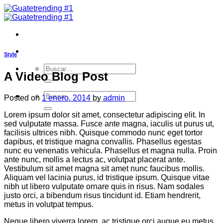
Saltar
al
contenido
Style
Buscar
A Video Blog Post
por:
Buscar
Posted on
1 enero, 2014
by
admin
por:
Lorem ipsum dolor sit amet, consectetur adipiscing elit. In
sed vulputate massa. Fusce ante magna, iaculis ut purus ut,
facilisis ultrices nibh. Quisque commodo nunc eget tortor
dapibus, et tristique magna convallis. Phasellus egestas
nunc eu venenatis vehicula. Phasellus et magna nulla. Proin
ante nunc, mollis a lectus ac, volutpat placerat ante.
Vestibulum sit amet magna sit amet nunc faucibus mollis.
Aliquam vel lacinia purus, id tristique ipsum. Quisque vitae
nibh ut libero vulputate ornare quis in risus. Nam sodales
justo orci, a bibendum risus tincidunt id. Etiam hendrerit,
metus in volutpat tempus.
Neque libero viverra lorem, ac tristique orci augue eu metus.