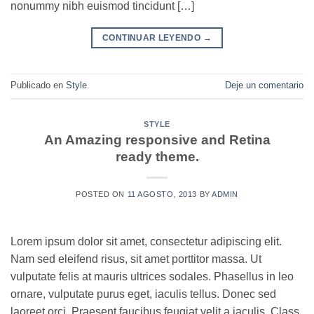
nonummy nibh euismod tincidunt […]
CONTINUAR LEYENDO
→
Publicado en
Style
Deje un comentario
STYLE
An Amazing responsive and Retina
ready theme.
POSTED ON
11 AGOSTO, 2013
BY
ADMIN
Lorem ipsum dolor sit amet, consectetur adipiscing elit.
Nam sed eleifend risus, sit amet porttitor massa. Ut
vulputate felis at mauris ultrices sodales. Phasellus in leo
ornare, vulputate purus eget, iaculis tellus. Donec sed
laoreet orci. Praesent faucibus feugiat velit a iaculis. Class