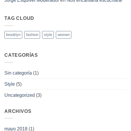
Jorge Esquivel Moderador
en
Nos encantaría escucharte
TAG CLOUD
brooklyn
fashion
style
women
CATEGORÍAS
Sin categoría
(1)
Style
(5)
Uncategorized
(3)
ARCHIVOS
mayo 2018
(1)