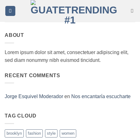
Saltar
al
contenido
ABOUT
Lorem ipsum dolor sit amet, consectetuer adipiscing elit,
sed diam nonummy nibh euismod tincidunt.
RECENT COMMENTS
Jorge Esquivel Moderador
en
Nos encantaría escucharte
TAG CLOUD
brooklyn
fashion
style
women